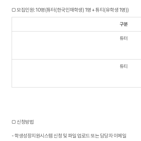
□ 모집인원
: 10
명
(
튜터(한국인재학생) 1명 + 튜티(유학생 1명)
)
구분
튜터
튜티
□ 신청방법
- 학생성장지원시스템 신청 및 파일 업로드 또는 담당자 이메일