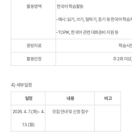
활동영역
한국어 학습활동
-예시: 읽기, 쓰기, 말하기, 듣기 등 한국어 학
-TOPIK, 한국어 관련 대회준비 지원 등
증빙자료
학습사진
활동인정
주 2회 이상
4) 세부일정
일정
내용
비고
2026. 4. 7.(화)~ 4.
모집 안내 및 신청 접수
13.(월)