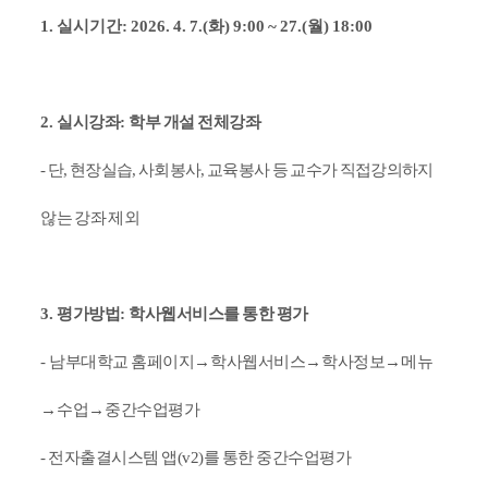
1.
실시기간
: 2026. 4. 7.(화
) 9:00 ~ 27.(월
) 18:00
2.
실시강좌
:
학부 개설 전체강좌
-
단
,
현장실습
, 사회봉사,
교육봉사 등 교수가 직접강의하지
않는 강좌 제외
3.
평가방법
:
학사웹서비스를 통한 평가
-
남부대학교 홈페이지
→
학사웹서비스
→
학사정보
→
메뉴
→
수업
→
중간수업평가
- 전자출결시스템 앱(v2)를 통한 중간수업평가